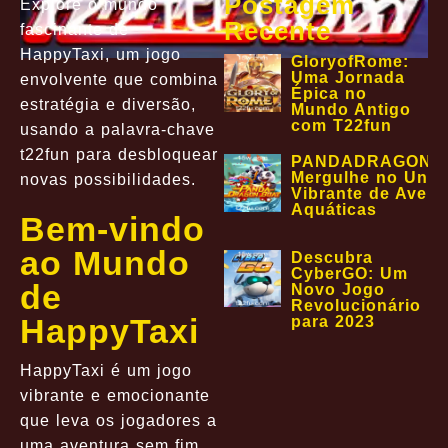
Postagem
Explore o mundo
Recente
fascinante de
HappyTaxi, um jogo
GloryofRome:
Uma Jornada
envolvente que combina
Épica no
estratégia e diversão,
Mundo Antigo
com T22fun
usando a palavra-chave
t22fun para desbloquear
PANDADRAGONB
Mergulhe no Univ
novas possibilidades.
Vibrante de Avent
Aquáticas
Bem-vindo
ao Mundo
Descubra
CyberGO: Um
de
Novo Jogo
Revolucionário
HappyTaxi
para 2023
HappyTaxi é um jogo
vibrante e emocionante
que leva os jogadores a
uma aventura sem fim.