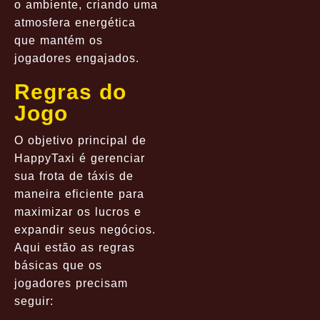
o ambiente, criando uma
atmosfera energética
que mantém os
jogadores engajados.
Regras do
Jogo
O objetivo principal de
HappyTaxi é gerenciar
sua frota de táxis de
maneira eficiente para
maximizar os lucros e
expandir seus negócios.
Aqui estão as regras
básicas que os
jogadores precisam
seguir: