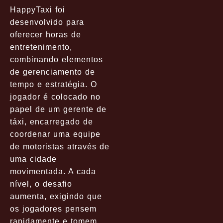
HappyTaxi foi
desenvolvido para
oferecer horas de
entretenimento,
combinando elementos
de gerenciamento de
tempo e estratégia. O
jogador é colocado no
papel de um gerente de
táxi, encarregado de
coordenar uma equipe
de motoristas através de
uma cidade
movimentada. A cada
nível, o desafio
aumenta, exigindo que
os jogadores pensem
rapidamente e tomem