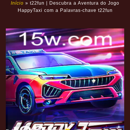
Início
»
t22fun | Descubra a Aventura do Jogo
HappyTaxi com a Palavras-chave t22fun