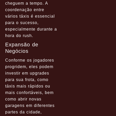
cheguem a tempo. A
coordenação entre
vários táxis é essencial
para o sucesso,
especialmente durante a
hora do rush.
Expansão de
Negócios
Conforme os jogadores
progridem, eles podem
investir em upgrades
para sua frota, como
táxis mais rápidos ou
mais confortáveis, bem
como abrir novas
garagens em diferentes
partes da cidade,