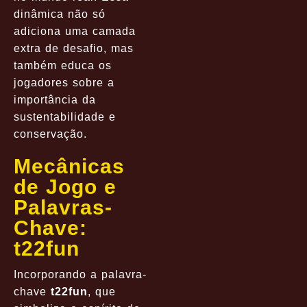
dinâmica não só
adiciona uma camada
extra de desafio, mas
também educa os
jogadores sobre a
importância da
sustentabilidade e
conservação.
Mecânicas
de Jogo e
Palavras-
Chave:
t22fun
Incorporando a palavra-
chave
t22fun
, que