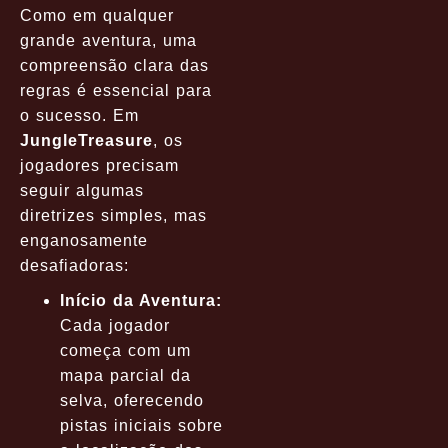
Como em qualquer
grande aventura, uma
compreensão clara das
regras é essencial para
o sucesso. Em
JungleTreasure
, os
jogadores precisam
seguir algumas
diretrizes simples, mas
enganosamente
desafiadoras:
Início da Aventura:
Cada jogador
começa com um
mapa parcial da
selva, oferecendo
pistas iniciais sobre