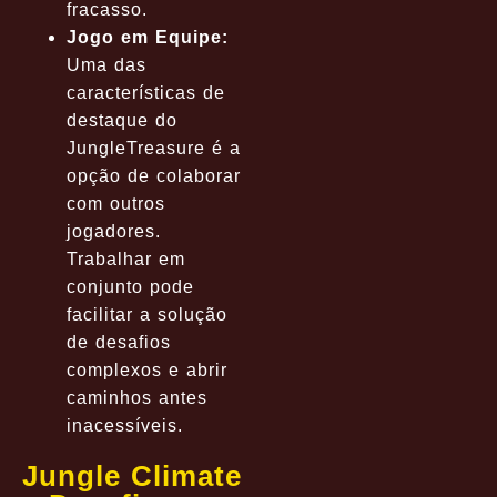
fracasso.
Jogo em Equipe:
Uma das
características de
destaque do
JungleTreasure é a
opção de colaborar
com outros
jogadores.
Trabalhar em
conjunto pode
facilitar a solução
de desafios
complexos e abrir
caminhos antes
inacessíveis.
Jungle Climate