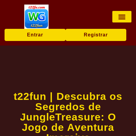
Caça-níqueis online
Rinha de galos
Reportagens da M
Entrar
Registrar
t22fun | Descubra os
Segredos de
JungleTreasure: O
Jogo de Aventura