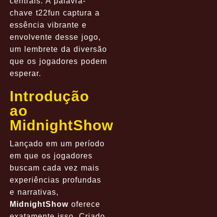
centrais. A palavra-
chave
t22fun
captura a
essência vibrante e
envolvente desse jogo,
um lembrete da diversão
que os jogadores podem
esperar.
Introdução
ao
MidnightShow
Lançado em um período
em que os jogadores
buscam cada vez mais
experiências profundas
e narrativas,
MidnightShow
oferece
exatamente isso. Criado