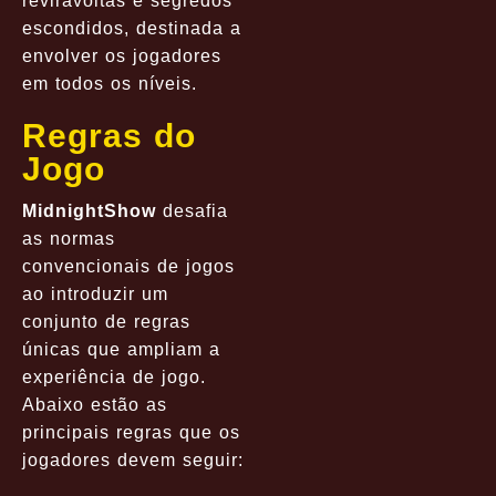
reviravoltas e segredos
escondidos, destinada a
envolver os jogadores
em todos os níveis.
Regras do
Jogo
MidnightShow
desafia
as normas
convencionais de jogos
ao introduzir um
conjunto de regras
únicas que ampliam a
experiência de jogo.
Abaixo estão as
principais regras que os
jogadores devem seguir: