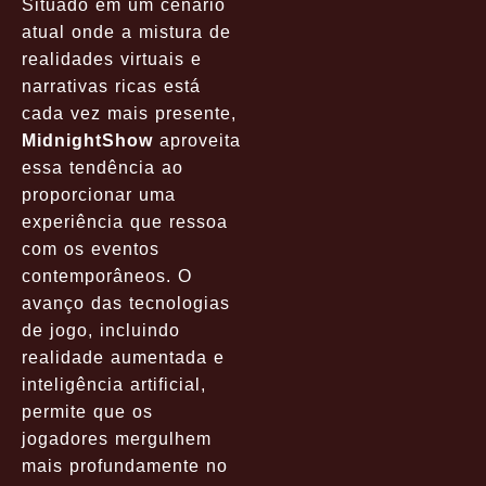
Situado em um cenário
atual onde a mistura de
realidades virtuais e
narrativas ricas está
cada vez mais presente,
MidnightShow
aproveita
essa tendência ao
proporcionar uma
experiência que ressoa
com os eventos
contemporâneos. O
avanço das tecnologias
de jogo, incluindo
realidade aumentada e
inteligência artificial,
permite que os
jogadores mergulhem
mais profundamente no