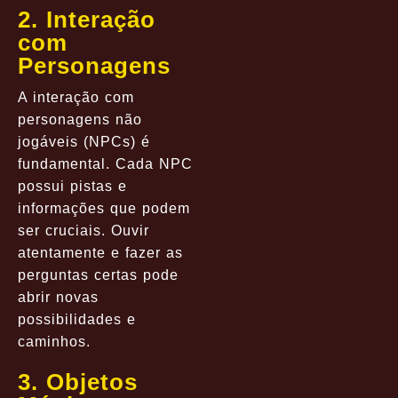
2. Interação
com
Personagens
A interação com
personagens não
jogáveis (NPCs) é
fundamental. Cada NPC
possui pistas e
informações que podem
ser cruciais. Ouvir
atentamente e fazer as
perguntas certas pode
abrir novas
possibilidades e
caminhos.
3. Objetos