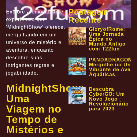
Postagem
Explore a emocionante
Recente
experiência que
'MidnightShow' oferece,
GloryofRome:
Uma Jornada
mergulhando em um
Épica no
universo de mistério e
Mundo Antigo
com T22fun
aventura, enquanto
descobre suas
PANDADRAGONB
Mergulhe no Univ
intrigantes regras e
Vibrante de Avent
jogabilidade.
Aquáticas
MidnightShow:
Descubra
CyberGO: Um
Uma
Novo Jogo
Revolucionário
Viagem no
para 2023
Tempo de
Mistérios e