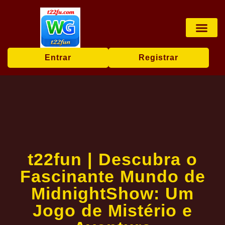
Caça-níqueis online
Rinha de galos
Reportagens da M
Entrar
Registrar
t22fun | Descubra o
Fascinante Mundo de
MidnightShow: Um
Jogo de Mistério e