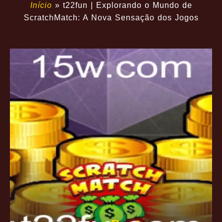
Início
»
t22fun | Explorando o Mundo de
ScratchMatch: A Nova Sensação dos Jogos