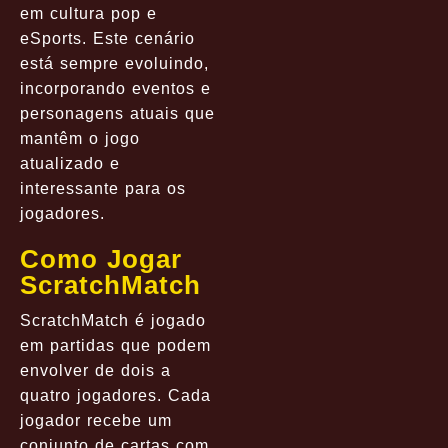
em cultura pop e
eSports. Este cenário
está sempre evoluindo,
incorporando eventos e
personagens atuais que
mantêm o jogo
atualizado e
interessante para os
jogadores.
Como Jogar
ScratchMatch
ScratchMatch é jogado
em partidas que podem
envolver de dois a
quatro jogadores. Cada
jogador recebe um
conjunto de cartas com