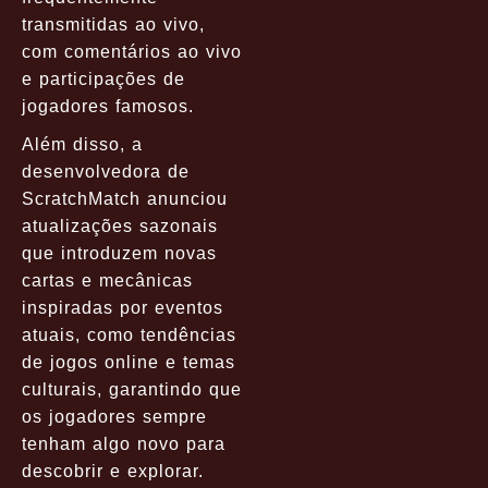
transmitidas ao vivo,
com comentários ao vivo
e participações de
jogadores famosos.
Além disso, a
desenvolvedora de
ScratchMatch anunciou
atualizações sazonais
que introduzem novas
cartas e mecânicas
inspiradas por eventos
atuais, como tendências
de jogos online e temas
culturais, garantindo que
os jogadores sempre
tenham algo novo para
descobrir e explorar.