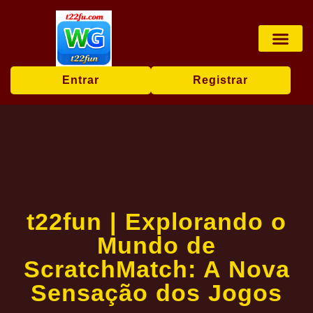
Caça-níqueis online
Rinha de galos
Reportagens da M
Entrar
Registrar
t22fun | Explorando o
Mundo de
ScratchMatch: A Nova
Sensação dos Jogos