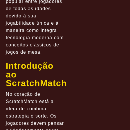
popular entre jogadores
de todas as idades
devido à sua
jogabilidade única e à
maneira como integra
tecnologia moderna com
conceitos clássicos de
jogos de mesa.
Introdução
ao
ScratchMatch
No coração de
ScratchMatch está a
ideia de combinar
estratégia e sorte. Os
jogadores devem pensar