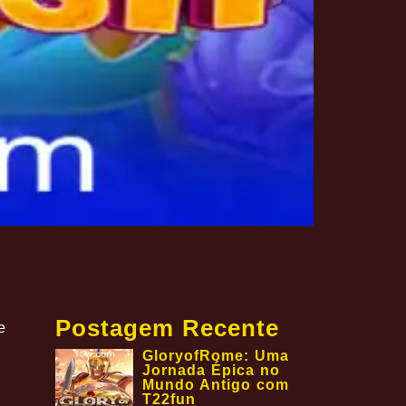
Postagem Recente
e
GloryofRome: Uma
Jornada Épica no
Mundo Antigo com
T22fun