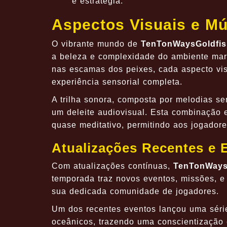
e estratégia.
Aspectos Visuais e Mú
O vibrante mundo de
TenTonWaysGoldfis
a beleza e complexidade do ambiente marin
nas escamas dos peixes, cada aspecto vis
experiência sensorial completa.
A trilha sonora, composta por melodias s
um deleite audiovisual. Esta combinação 
quase meditativo, permitindo aos jogador
Atualizações Recentes e 
Com atualizações contínuas,
TenTonWays
temporada traz novos eventos, missões, e 
sua dedicada comunidade de jogadores.
Um dos recentes eventos lançou uma série
oceânicos, trazendo uma conscientização 