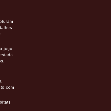
pturam
talhes
a
o jogo
 estado
os.
a
nto com
itats