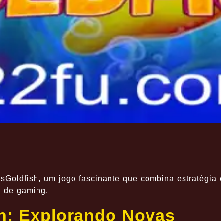
Goldfish, um jogo fascinante que combina estratégia 
s de gaming.
h: Explorando Novas