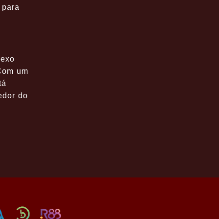
 para
lexo
 Com um
tá
edor do