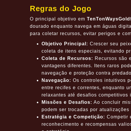
Regras do Jogo
O principal objetivo em
TenTonWaysGoldf
dourado enquanto navega em águas digita
para coletar recursos, evitar perigos e c
Objetivo Principal:
Crescer seu peixe
coleta de itens especiais, evitando p
Coleta de Recursos:
Recursos são e
vantagens diferentes. Itens raros p
navegação e proteção contra predado
Navegação:
Os controles intuitivos
entre recifes e correntes, enquanto
relaxantes até desafios competitivos 
Missões e Desafios:
Ao concluir mis
podem ser trocadas por atualizações 
Estratégia e Competição:
Competir e
reconhecimento e recompensas valios