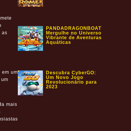
omete
o
PANDADRAGONBOAT:
 as
Mergulhe no Universo
Vibrante de Aventuras
Aquáticas
o em um
Descubra CyberGO:
Um Novo Jogo
r um
Revolucionário para
2023
da mais
m
usiastas